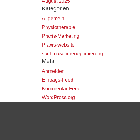
August 2025
Kategorien
Allgemein
Physiotherapie
Praxis-Marketing
Praxis-website
suchmaschinenoptimierung
Meta
Anmelden
Eintrags-Feed
Kommentar-Feed
WordPress.org