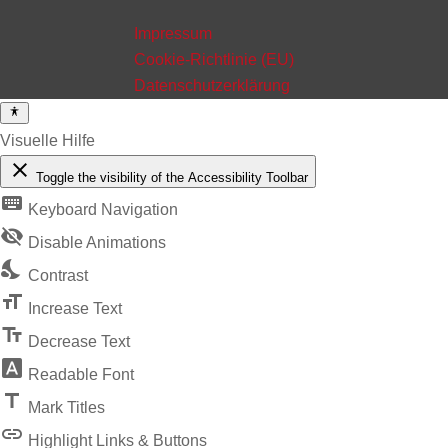
Impressum
Cookie-Richtlinie (EU)
Datenschutzerklärung
Visuelle Hilfe
close
Toggle the visibility of the Accessibility Toolbar
keyboard
Keyboard Navigation
visibility_off
Disable Animations
nights_stay
Contrast
format_size
Increase Text
text_fields
Decrease Text
font_download
Readable Font
title
Mark Titles
link
Highlight Links & Buttons