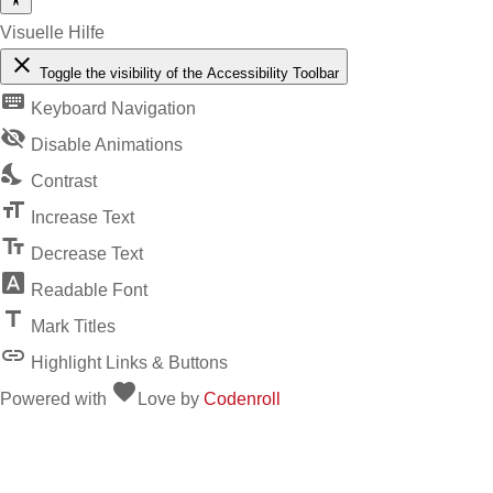
Visuelle Hilfe
close
Toggle the visibility of the Accessibility Toolbar
keyboard
Keyboard Navigation
visibility_off
Disable Animations
nights_stay
Contrast
format_size
Increase Text
text_fields
Decrease Text
font_download
Readable Font
title
Mark Titles
link
Highlight Links & Buttons
favorite
Powered with
Love
by
Codenroll