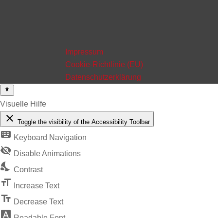
Impressum
Cookie-Richtlinie (EU)
Datenschutzerklärung
Visuelle Hilfe
close
Toggle the visibility of the Accessibility Toolbar
keyboard
Keyboard Navigation
visibility_off
Disable Animations
nights_stay
Contrast
format_size
Increase Text
text_fields
Decrease Text
font_download
Readable Font