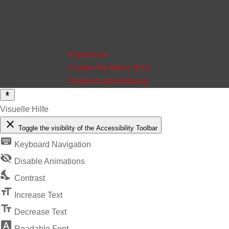
Impressum
Cookie-Richtlinie (EU)
Datenschutzerklärung
Visuelle Hilfe
close
Toggle the visibility of the Accessibility Toolbar
keyboard
Keyboard Navigation
visibility_off
Disable Animations
nights_stay
Contrast
format_size
Increase Text
text_fields
Decrease Text
font_download
Readable Font