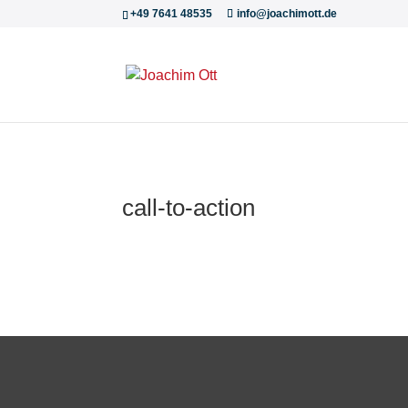
+49 7641 48535
info@joachimott.de
call-to-action